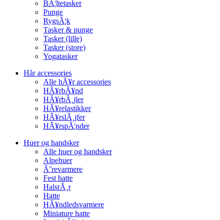
BÃ¦ltetasker
Punge
RygsÃ¦k
Tasker & punge
Tasker (lille)
Tasker (store)
Yogatasker
Hår accessories
Alle hÃ¥r accessories
HÃ¥rbÃ¥nd
HÃ¥rbÃ¸jler
HÃ¥relastikker
HÃ¥rslÃ¸jfer
HÃ¥rspÃ¦nder
Huer og handsker
Alle huer og handsker
Alpehuer
Ã˜revarmere
Fest hatte
HalsrÃ¸r
Hatte
HÃ¥ndledsvarmere
Miniature hatte