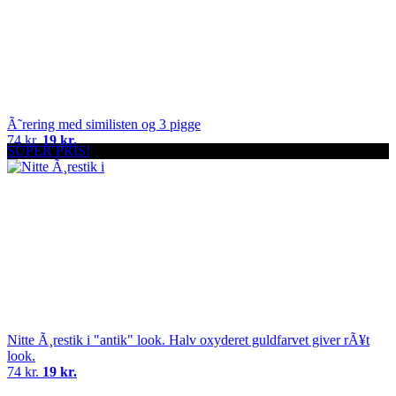
Ã˜rering med similisten og 3 pigge
74 kr.
19 kr.
SUPER PRIS!
Nitte Ã¸restik i "antik" look. Halv oxyderet guldfarvet giver rÃ¥t
look.
74 kr.
19 kr.