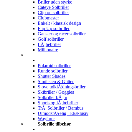
Briller uden styrke
Cateye Solbriller
Clip on solbriller
Clubmaster
Enkelt / klassisk design
Flip Up solbriller
Ganster og racer solbriller
Golf solbriller
LÃ¸bebriller
Millionaire
Polaroid solbriller
Runde solbriller
Shutter Shades
Similisten & Glitter
Sjove udklÃ¦dningsbriller
Skibriller / Goggles
Solbriller bÃ¸rn
Sports og lÃ¸bebriller
TrÃ¦ Solbriller / Bambus
UimodstÃ¥elig - Eksklusiv
Wayfarer
Solbrille tilbehør