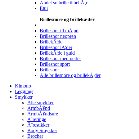
Andet solbrille tilbehÃ¸r
Etui
Brillesnore og brillekæder
Brillesnor til mÃ¦nd
Brillesnor neopren
BrillekÃ¦de
Brillesnor lÃ¦der
BrillekÃ¦de i guld
Brillesnor med perler
Brillesnor sport
Brillesnor
Alle brillesnore og brillekÃ¦der
Kimono
Leggings
Smykker
Alle smykker
ArmbÃ¥nd
ArmbÃ¥ndsure
Ã˜reringe
Ã˜restikker
Body Smykker
Brocher