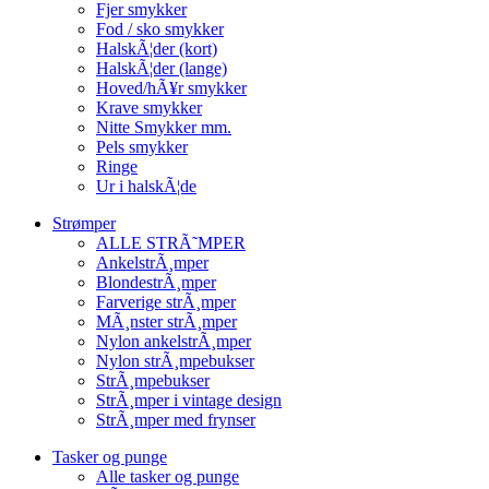
Fjer smykker
Fod / sko smykker
HalskÃ¦der (kort)
HalskÃ¦der (lange)
Hoved/hÃ¥r smykker
Krave smykker
Nitte Smykker mm.
Pels smykker
Ringe
Ur i halskÃ¦de
Strømper
ALLE STRÃ˜MPER
AnkelstrÃ¸mper
BlondestrÃ¸mper
Farverige strÃ¸mper
MÃ¸nster strÃ¸mper
Nylon ankelstrÃ¸mper
Nylon strÃ¸mpebukser
StrÃ¸mpebukser
StrÃ¸mper i vintage design
StrÃ¸mper med frynser
Tasker og punge
Alle tasker og punge