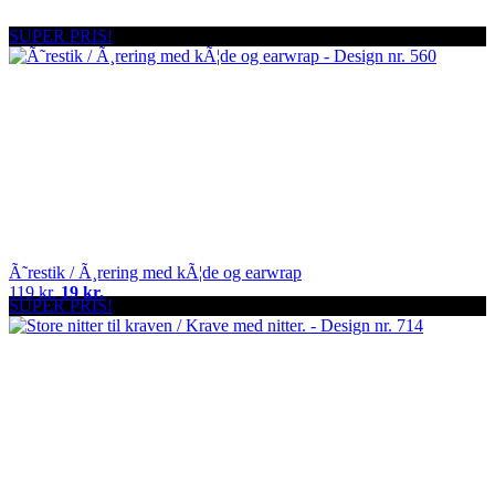
SUPER PRIS!
Ã˜restik / Ã¸rering med kÃ¦de og earwrap
119 kr.
19 kr.
SUPER PRIS!