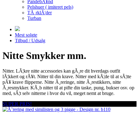
PandebÃ¥nd
Pelshuer ( imiteret pels)
TÃ¸rklÃ¦der
Turban
Mest solgte
Tilbud / Udsalg
Nitte Smykker mm.
Nitter. LÃ¦kre nitte accessories kan gÃ¸re dit hverdags outfit
lÃ¦kkert og rÃ¥t. Nitter til din krave. Nitter med kÃ¦de til at sÃ¦tte
pÃ¥ krave flipperne. Nitte Ã¸reringe, nitte Ã¸restikkers, nitte
Ã¸resmykker. KÃ¸b nitter til at pifte din taske, pung, bukser osv. op
med, sÃ¦t selv nitterne i hvor du vil, meget nemt at bruge.
SUPER PRIS!