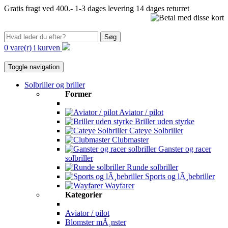
Gratis fragt ved 400.-
1-3 dages levering
14 dages returret
Søg
0 vare(r) i kurven
Toggle navigation
Solbriller og briller
Former
Aviator / pilot
Briller uden styrke
Cateye Solbriller
Clubmaster
Ganster og racer
solbriller
Runde solbriller
Sports og lÃ¸bebriller
Wayfarer
Kategorier
Aviator / pilot
Blomster mÃ¸nster