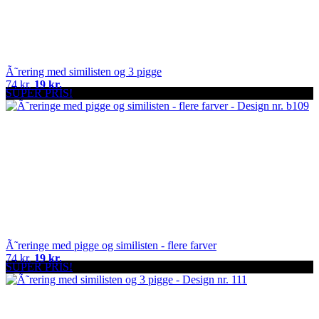
Ã˜rering med similisten og 3 pigge
74 kr.
19 kr.
SUPER PRIS!
Ã˜reringe med pigge og similisten - flere farver
74 kr.
19 kr.
SUPER PRIS!