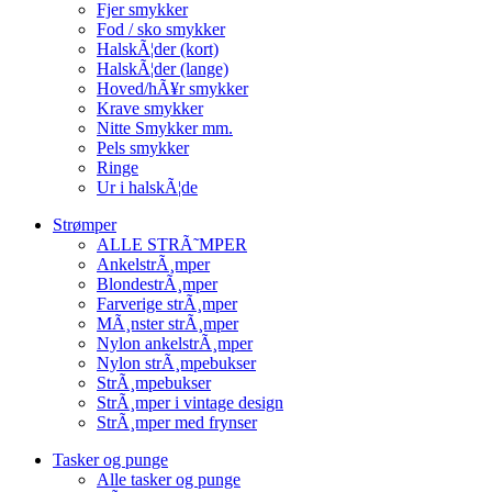
Fjer smykker
Fod / sko smykker
HalskÃ¦der (kort)
HalskÃ¦der (lange)
Hoved/hÃ¥r smykker
Krave smykker
Nitte Smykker mm.
Pels smykker
Ringe
Ur i halskÃ¦de
Strømper
ALLE STRÃ˜MPER
AnkelstrÃ¸mper
BlondestrÃ¸mper
Farverige strÃ¸mper
MÃ¸nster strÃ¸mper
Nylon ankelstrÃ¸mper
Nylon strÃ¸mpebukser
StrÃ¸mpebukser
StrÃ¸mper i vintage design
StrÃ¸mper med frynser
Tasker og punge
Alle tasker og punge