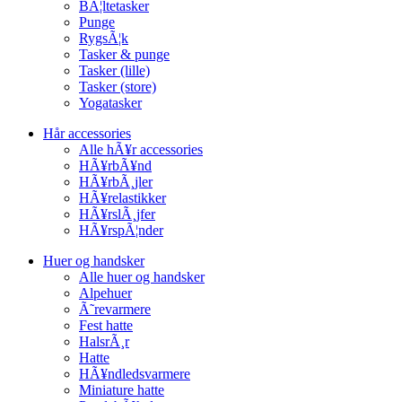
BÃ¦ltetasker
Punge
RygsÃ¦k
Tasker & punge
Tasker (lille)
Tasker (store)
Yogatasker
Hår accessories
Alle hÃ¥r accessories
HÃ¥rbÃ¥nd
HÃ¥rbÃ¸jler
HÃ¥relastikker
HÃ¥rslÃ¸jfer
HÃ¥rspÃ¦nder
Huer og handsker
Alle huer og handsker
Alpehuer
Ã˜revarmere
Fest hatte
HalsrÃ¸r
Hatte
HÃ¥ndledsvarmere
Miniature hatte