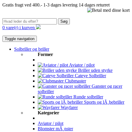
Gratis fragt ved 400.-
1-3 dages levering
14 dages returret
Søg
0 vare(r) i kurven
Toggle navigation
Solbriller og briller
Former
Aviator / pilot
Briller uden styrke
Cateye Solbriller
Clubmaster
Ganster og racer
solbriller
Runde solbriller
Sports og lÃ¸bebriller
Wayfarer
Kategorier
Aviator / pilot
Blomster mÃ¸nster