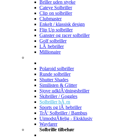
Briller uden styrke
Cateye Solbriller
Clip on solbriller
Clubmaster
Enkelt / klassisk design
Flip Up solbriller
Ganster og racer solbriller
Golf solbriller
LÃ¸bebriller
Millionaire
Polaroid solbriller
Runde solbriller
Shutter Shades
Similisten & Glitter
Sjove udklÃ¦dningsbriller
Skibriller / Goggles
Solbriller bÃ¸rn
Sports og lÃ¸bebriller
TrÃ¦ Solbriller / Bambus
UimodstÃ¥elig - Eksklusiv
Wayfarer
Solbrille tilbehør