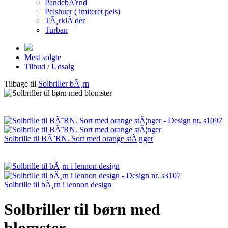
PandebÃ¥nd
Pelshuer ( imiteret pels)
TÃ¸rklÃ¦der
Turban
Mest solgte
Tilbud / Udsalg
Tilbage til
Solbriller bÃ¸rn
Solbrille til BÃ˜RN. Sort med orange stÃ¦nger
Solbrille til bÃ¸rn i lennon design
Solbriller til børn med