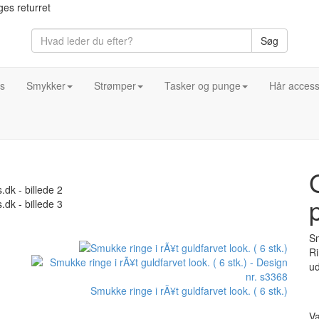
es returret
Søg
s
Smykker
Strømper
Tasker og punge
Hår access
Sm
Ri
ud
Smukke ringe i rÃ¥t guldfarvet look. ( 6 stk.)
Va