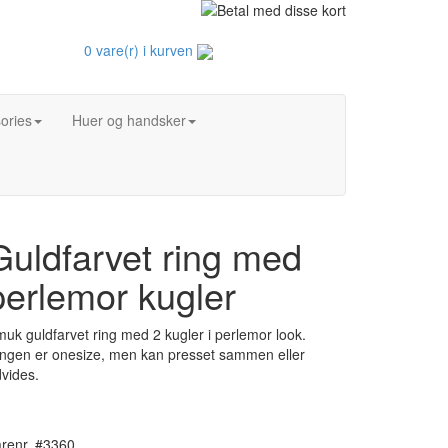
0 vare(r) i kurven
ories
Huer og handsker
Guldfarvet ring med
perlemor kugler
uk guldfarvet ring med 2 kugler i perlemor look.
ngen er onesize, men kan presset sammen eller
vides.
renr. #3360