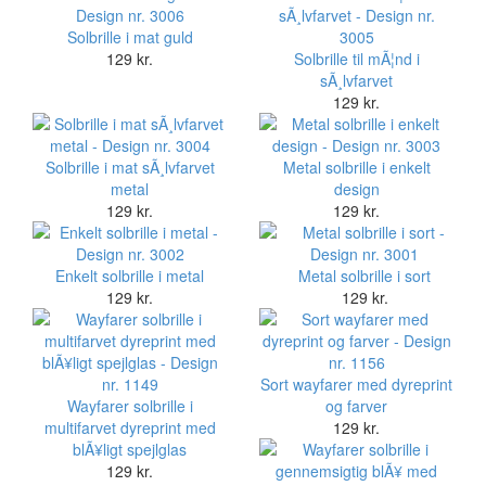
Solbrille i mat guld
129 kr.
Solbrille til mÃ¦nd i
sÃ¸lvfarvet
129 kr.
Solbrille i mat sÃ¸lvfarvet
Metal solbrille i enkelt
metal
design
129 kr.
129 kr.
Enkelt solbrille i metal
Metal solbrille i sort
129 kr.
129 kr.
Sort wayfarer med dyreprint
Wayfarer solbrille i
og farver
multifarvet dyreprint med
129 kr.
blÃ¥ligt spejlglas
129 kr.