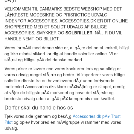
VELKOMMEN TIL DANMARKS BEDSTE WEBSHOP MED DET
LÃ†KRESTE MODESIKRE OG PRISRIGTIGE UDVALG
INDENFOR ACCESSORIES. ACCESSORIES.DK ER DIT ONLINE
SHOPPESTED MED ET SOLIDT UDVALG AF BILLIGE
ACCESSORIES, SMYKKER OG
SOLBRILLER
, NÃ…R DU VIL
HANDLE NEMT OG BILLIGT.
Vores formÃ¥l med denne side er, at gÃ¸re det nemt, enkelt, billigt
og ikke mindst sikkert for dig at handle solbriller online. Vi er
stÃ¸rst og billigst pÃ¥ det danske marked.
Vores priser er lavere end vores konkurrenters og samtidig er
vores udvalg meget stÃ¸rre og bedre. Vi importerer vores billige
solbriller direkte fra en hovedleverandÃ¸r uden fordyrende
mellemled Accessories.dks klare mÃ¥lsÃ¦tning er simpel, nemlig
at vÃ¦re de billigste pÃ¥ markedet og have det stÃ¸rste og
bredeste udvalg uden at gÃ¥ pÃ¥ kompromis med kvalitet.
Derfor skal du
handle hos os
Tjek vores side igennem og besÃ¸g
Accessories.dk pÃ¥ Trust
Pilot
og oplev hvor bred en mÃ¥lgruppe vi rammer med vores
udvalg.