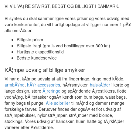
VI VIL VÃ†RE STÃ˜RST, BEDST OG BILLIGST I DANMARK.
Vi syntes du skal sammenligne vores priser og vores udvalg med
vore konkurrenter, du vil hurtigt opdage at vi ligger nummer 1 pÃ¥
alle omrÃ¥der.
Billigste priser
Billigste fragt (gratis ved bestillinger over 300 kr.)
Hurtigste ekspeditionstid
Bedste kundeservice
KÃ¦mpe udvalg af
billige smykker
Vi har et kÃ¦mpe udvalg af alt fra fingerringe, ringe med kÃ¦de,
armbÃ¥nd
,
hÃ¥r accessories
, hÃ¥rsmykker,
halskÃ¦der
i korte og
lange design, store
Ã¸reringe
og spÃ¦ndende Ã¸restikkers, flotte
vedhÃ¦ng, bÃ¦ltetasker ogsÃ¥ kendt som bum bags, waist bags,
fanny bags til punge.
Alle solbriller
til mÃ¦nd og damer i mange
forskellige farver. Deruover findes der ogsÃ¥ et flot udvalg af
strÃ¸mpebukser, nylonstrÃ¸mper, strÃ¸mper med blonde,
stockings. Vores udvalg af handsker, huer, hatte og tÃ¸rklÃ¦der
varierer efter Ã¥rstiderne.
Vi er kendt af sÃ¥ mange i dag, fordi vi har Danmarks stÃ¸rste