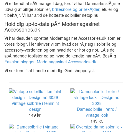
udvalg af billige solbriller,
brillesnore og brillekÃ¦der
, etuier og
tilbehÃ¸r. Vi har altid de hotteste solbriller netop nu.
Hold dig up-to-date pÃ¥
Modemagasinet
Accessories.dk
Vi har desuden oprettet Modemagsinet Accessories.dk som er
vores "blog". Her skriver vi om hvad der rÃ¸r sig i solbrille og
accessory-verdenen og om hvad der er hot og not. LÃ¦s de
spÃ¦ndende toplister og se hvad de kendte har pÃ¥. BesÃ¸g
Fashion bloggen Modemagasinet Accessories.dk
Vi ser fem til at handle med dig. God shoppelyst.
Vintage solbrille i feminint
design
Damesolbrille i retro /
149 kr.
vintage look
149 kr.