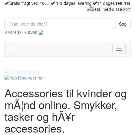
Gratis fragt ved 400.-
1-3 dages levering
14 dages returret
Søg
0 vare(r) i kurven
Toggle
navigati
Accessories til kvinder og
mÃ¦nd online. Smykker,
tasker og hÃ¥r
accessories.