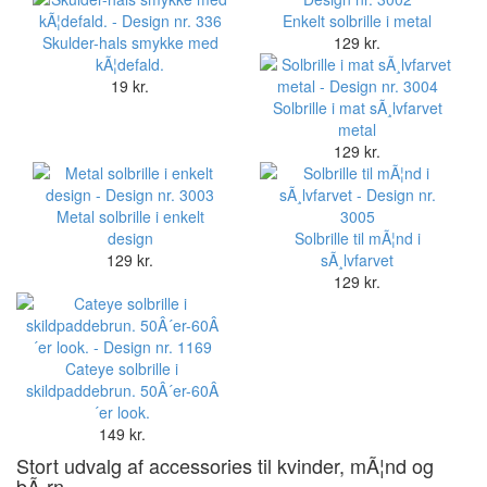
Skulder-hals smykke med
129 kr.
kÃ¦defald.
19 kr.
Solbrille i mat sÃ¸lvfarvet
metal
129 kr.
Metal solbrille i enkelt
design
Solbrille til mÃ¦nd i
129 kr.
sÃ¸lvfarvet
129 kr.
Cateye solbrille i
skildpaddebrun. 50Â´er-60Â
´er look.
149 kr.
Stort udvalg af
accessories til kvinder
, mÃ¦nd og
bÃ¸rn