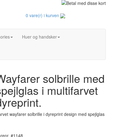
0 vare(r) i kurven
ories
Huer og handsker
Wayfarer solbrille med
spejlglas i multifarvet
dyreprint.
rvet wayfarer solbrille i dyreprint design med spejlglas
renr. #1148