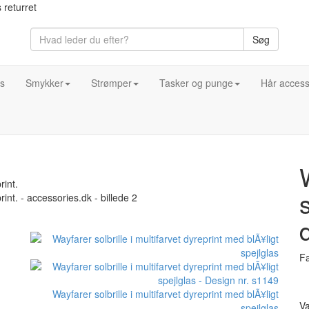
 returret
Søg
s
Smykker
Strømper
Tasker og punge
Hår access
Fa
Wayfarer solbrille i multifarvet dyreprint med blÃ¥ligt
Va
spejlglas