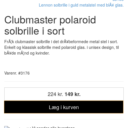
Lennon solbrille i guld metalstel med blÃ¥ glas.
Clubmaster polaroid
solbrille i sort
FrÃ¦k clubmaster solbrille i det drÃ¥beformede metal stel i sort.
Enkelt og klassisk solbrille med polaroid glas. i unisex design, til
bÃ¥de mÃ¦nd og kvinder.
Varenr. #3176
224 kr.
149 kr.
Læg i kurven