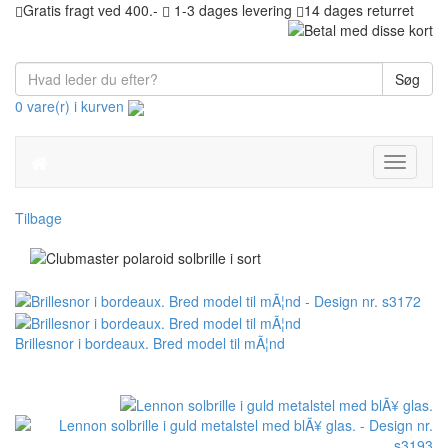
Gratis fragt ved 400.-
1-3 dages levering
14 dages returret
Søg
0 vare(r) i kurven
Toggle
navigati
Tilbage
Brillesnor i bordeaux. Bred model til mÃ¦nd